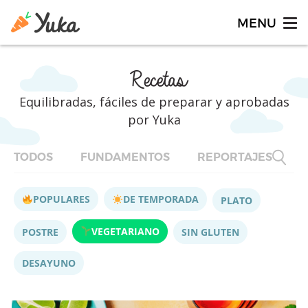
Recetas
Equilibradas, fáciles de preparar y aprobadas
por Yuka
TODOS
FUNDAMENTOS
REPORTAJES
F
POPULARES
DE TEMPORADA
PLATO
VEGETARIANO
POSTRE
SIN GLUTEN
DESAYUNO