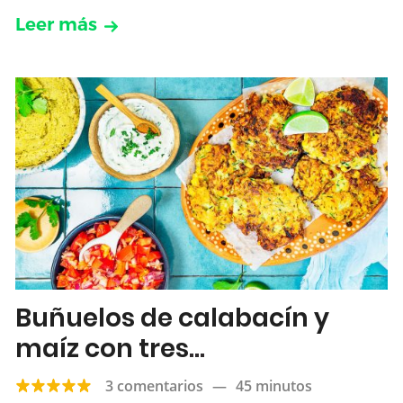
Leer más
Buñuelos de calabacín y
maíz con tres
acompañamientos
3 comentarios
—
45 minutos