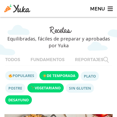
Recetas
Equilibradas, fáciles de preparar y aprobadas
por Yuka
TODOS
FUNDAMENTOS
REPORTAJES
F
POPULARES
DE TEMPORADA
PLATO
VEGETARIANO
POSTRE
SIN GLUTEN
DESAYUNO