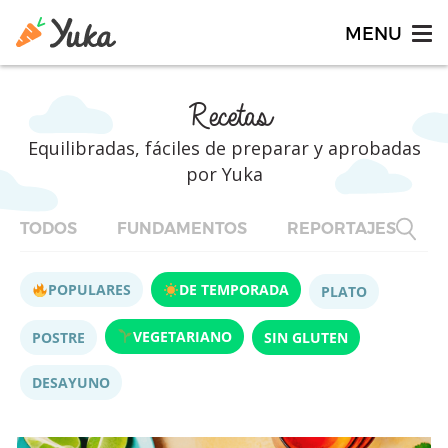
Recetas
Equilibradas, fáciles de preparar y aprobadas
por Yuka
TODOS
FUNDAMENTOS
REPORTAJES
F
POPULARES
DE TEMPORADA
PLATO
VEGETARIANO
POSTRE
SIN GLUTEN
DESAYUNO