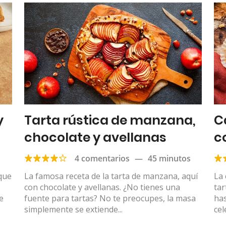
y
Tarta rústica de manzana,
C
chocolate y avellanas
c
s
4 comentarios
—
45 minutos
 que
La famosa receta de la tarta de manzana, aquí
La 
con chocolate y avellanas. ¿No tienes una
tar
e
fuente para tartas? No te preocupes, la masa
has
simplemente se extiende...
cel