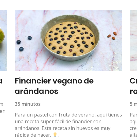
a
Financier vegano de
C
arándanos
r
s
35 minutos
5 
ra
ten
Para un pastel con fruta de verano, aquí tienes
Par
una receta super fácil de financier con
aqu
arándanos. Esta receta sin huevos es muy
cre
rápida de hacer.
...
alt