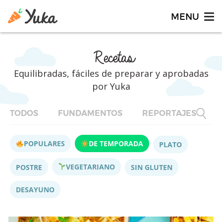
Recetas
Equilibradas, fáciles de preparar y aprobadas
por Yuka
TODOS
FUNDAMENTOS
REPORTAJES
F
POPULARES
DE TEMPORADA
PLATO
VEGETARIANO
POSTRE
SIN GLUTEN
DESAYUNO