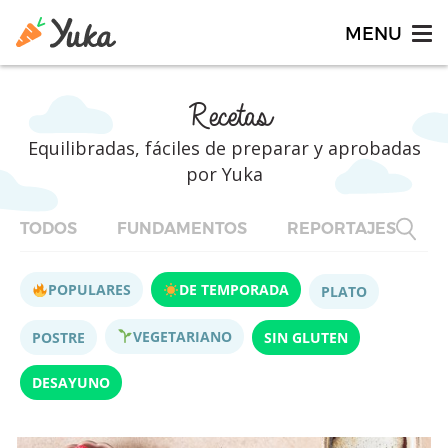
Recetas
Equilibradas, fáciles de preparar y aprobadas
por Yuka
TODOS
FUNDAMENTOS
REPORTAJES
F
POPULARES
DE TEMPORADA
PLATO
VEGETARIANO
POSTRE
SIN GLUTEN
DESAYUNO