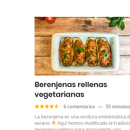
Berenjenas rellenas
vegetarianas
6 comentarios
—
55 minuto
La berenjena es una verdura emblemática d
verano
Aquí hemos modificado la tradici
berenjena rellena para proponerte una