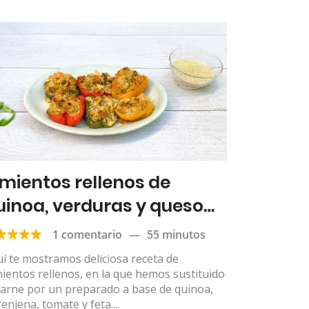
imientos rellenos de
uinoa, verduras y queso
eta
1 comentario
—
55 minutos
í te mostramos deliciosa receta de
ientos rellenos, en la que hemos sustituido
carne por un preparado a base de quinoa,
enjena, tomate y feta....