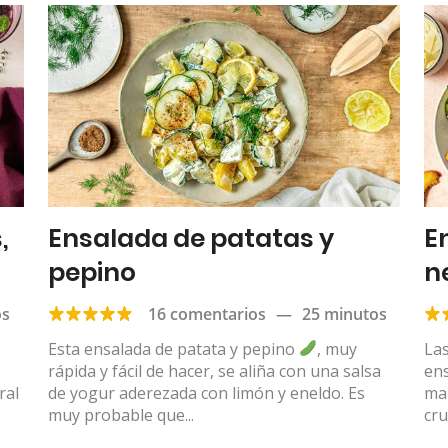
,
Ensalada de patatas y
E
pepino
n
os
16 comentarios
—
25 minutos
Esta ensalada de patata y pepino
, muy
Las
s
rápida y fácil de hacer, se aliña con una salsa
en
ral
de yogur aderezada con limón y eneldo. Es
mar
muy probable que...
cru