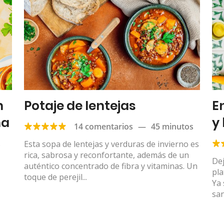
n
Potaje de lentejas
E
ma
y
14 comentarios
—
45 minutos
s
Esta sopa de lentejas y verduras de invierno es
rica, sabrosa y reconfortante, además de un
Dej
auténtico concentrado de fibra y vitaminas. Un
pla
toque de perejil...
Ya
san