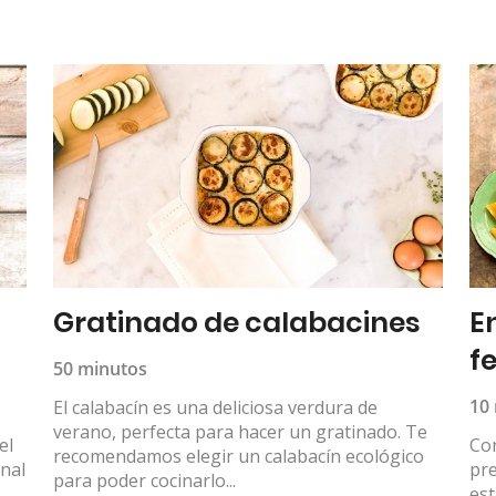
Gratinado de calabacines
E
f
50 minutos
s
10
El calabacín es una deliciosa verdura de
verano, perfecta para hacer un gratinado. Te
el
Con
recomendamos elegir un calabacín ecológico
onal
pre
para poder cocinarlo...
est