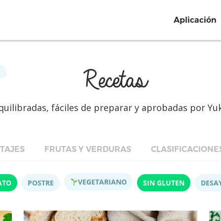
Aplicación
Recetas
quilibradas, fáciles de preparar y aprobadas por Yu
TAJES
FRUTAS Y VERDURAS
CLASIFICACIONE
VEGETARIANO
ATO
POSTRE
SIN GLUTEN
DESA