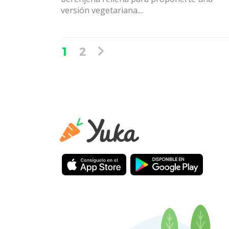
versión vegetariana....
1
2