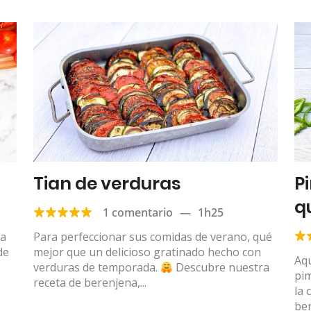
Tian de verduras
P
q
1 comentario
—
1h25
f
ca
Para perfeccionar sus comidas de verano, qué
de
mejor que un delicioso gratinado hecho con
Aqu
verduras de temporada.
Descubre nuestra
pim
receta de berenjena,...
la 
ber