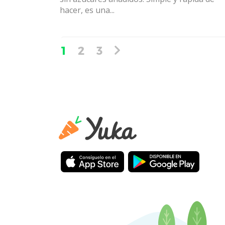
hacer, es una...
1
2
3