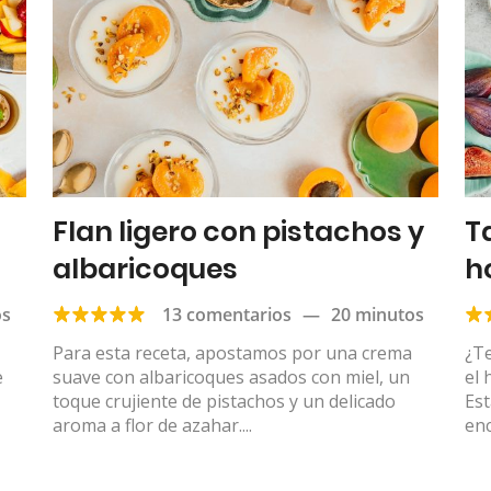
Flan ligero con pistachos y
T
albaricoques
h
os
13 comentarios
—
20 minutos
Para esta receta, apostamos por una crema
¿Te
e
suave con albaricoques asados con miel, un
el
toque crujiente de pistachos y un delicado
Est
aroma a flor de azahar....
enc