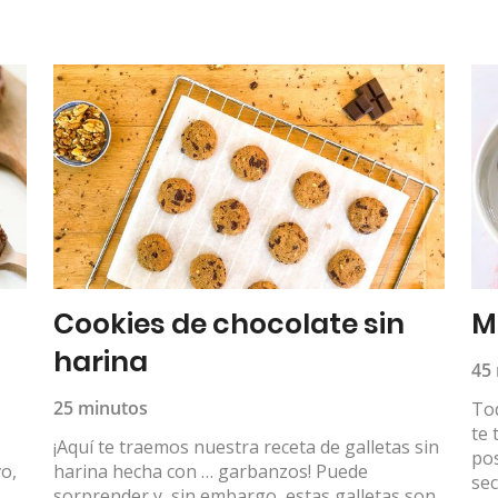
Cookies de chocolate sin
M
harina
45
25 minutos
To
te 
¡Aquí te traemos nuestra receta de galletas sin
pos
vo,
harina hecha con … garbanzos! Puede
sec
sorprender y, sin embargo, estas galletas son