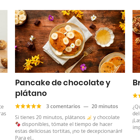
Pancake de chocolate y
B
plátano
3 comentarios
—
20 minutos
te
¿Qu
ras
del
Si tienes 20 minutos, plátanos
y chocolate
¡La
disponibles, tómate el tiempo de hacer
imp
estas deliciosas tortitas, ¡no te decepcionarán!
Para el...