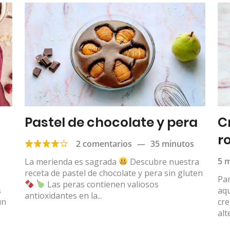
Pastel de chocolate y pera
C
r
2 comentarios
—
35 minutos
s
5 
La merienda es sagrada
Descubre nuestra
receta de pastel de chocolate y pera sin gluten
Par
Las peras contienen valiosos
s
aqu
antioxidantes en la...
un
cre
alt