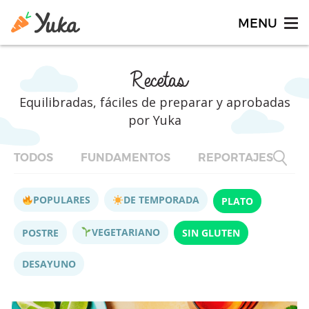
Recetas
Equilibradas, fáciles de preparar y aprobadas
por Yuka
TODOS
FUNDAMENTOS
REPORTAJES
F
POPULARES
DE TEMPORADA
PLATO
VEGETARIANO
POSTRE
SIN GLUTEN
DESAYUNO