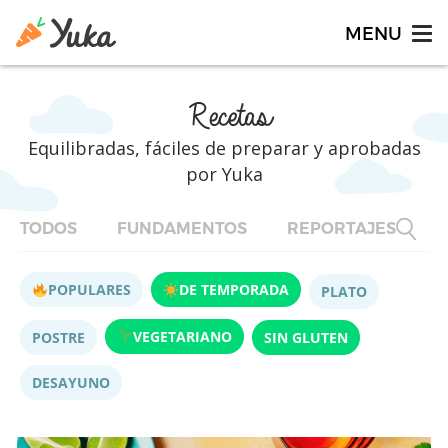
Recetas
Equilibradas, fáciles de preparar y aprobadas
por Yuka
TODOS
FUNDAMENTOS
REPORTAJES
F
POPULARES
DE TEMPORADA
PLATO
VEGETARIANO
POSTRE
SIN GLUTEN
DESAYUNO