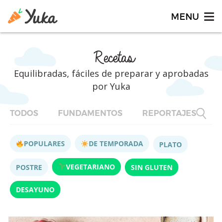
Recetas
Equilibradas, fáciles de preparar y aprobadas
por Yuka
TODOS
FUNDAMENTOS
REPORTAJES
F
POPULARES
DE TEMPORADA
PLATO
VEGETARIANO
POSTRE
SIN GLUTEN
DESAYUNO