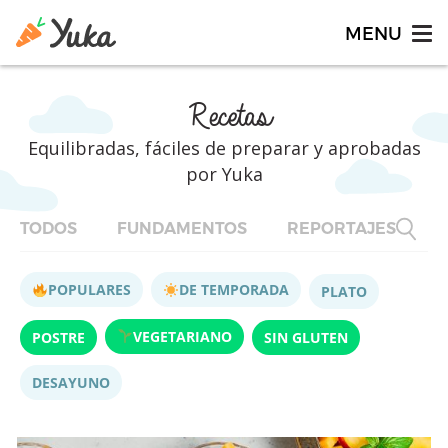
Recetas
Equilibradas, fáciles de preparar y aprobadas
por Yuka
TODOS
FUNDAMENTOS
REPORTAJES
F
POPULARES
DE TEMPORADA
PLATO
VEGETARIANO
POSTRE
SIN GLUTEN
DESAYUNO