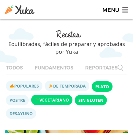
Recetas
Equilibradas, fáciles de preparar y aprobadas
por Yuka
TODOS
FUNDAMENTOS
REPORTAJES
F
POPULARES
DE TEMPORADA
PLATO
VEGETARIANO
POSTRE
SIN GLUTEN
DESAYUNO