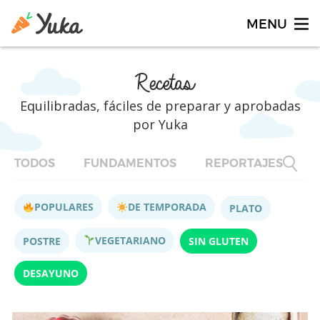
Recetas
Equilibradas, fáciles de preparar y aprobadas
por Yuka
TODOS
FUNDAMENTOS
REPORTAJES
F
POPULARES
DE TEMPORADA
PLATO
VEGETARIANO
POSTRE
SIN GLUTEN
DESAYUNO