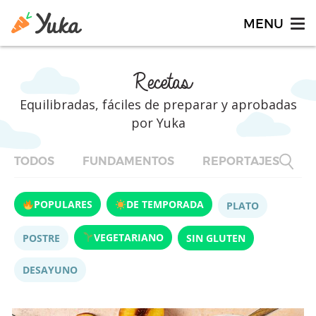
Recetas
Equilibradas, fáciles de preparar y aprobadas
por Yuka
TODOS
FUNDAMENTOS
REPORTAJES
F
POPULARES
DE TEMPORADA
PLATO
VEGETARIANO
POSTRE
SIN GLUTEN
DESAYUNO