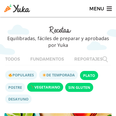
Recetas
Equilibradas, fáciles de preparar y aprobadas
por Yuka
TODOS
FUNDAMENTOS
REPORTAJES
F
POPULARES
DE TEMPORADA
PLATO
VEGETARIANO
POSTRE
SIN GLUTEN
DESAYUNO