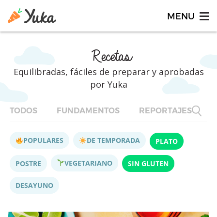
Recetas
Equilibradas, fáciles de preparar y aprobadas
por Yuka
TODOS
FUNDAMENTOS
REPORTAJES
F
POPULARES
DE TEMPORADA
PLATO
VEGETARIANO
POSTRE
SIN GLUTEN
DESAYUNO