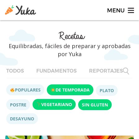
Recetas
Equilibradas, fáciles de preparar y aprobadas
por Yuka
TODOS
FUNDAMENTOS
REPORTAJES
F
POPULARES
DE TEMPORADA
PLATO
VEGETARIANO
POSTRE
SIN GLUTEN
DESAYUNO