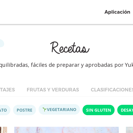
Aplicación
Recetas
quilibradas, fáciles de preparar y aprobadas por Yu
TAJES
FRUTAS Y VERDURAS
CLASIFICACIONE
VEGETARIANO
ATO
POSTRE
SIN GLUTEN
DESA