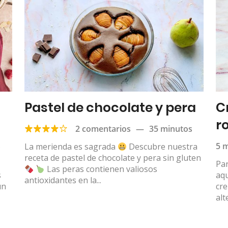
Pastel de chocolate y pera
C
r
2 comentarios
—
35 minutos
s
5 
La merienda es sagrada
Descubre nuestra
receta de pastel de chocolate y pera sin gluten
Par
Las peras contienen valiosos
s
aqu
antioxidantes en la...
un
cre
alt