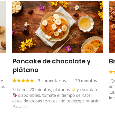
Pancake de chocolate y
B
plátano
3 comentarios
—
20 minutos
te
¿Qu
ras
del
Si tienes 20 minutos, plátanos
y chocolate
¡La
disponibles, tómate el tiempo de hacer
imp
estas deliciosas tortitas, ¡no te decepcionarán!
Para el...