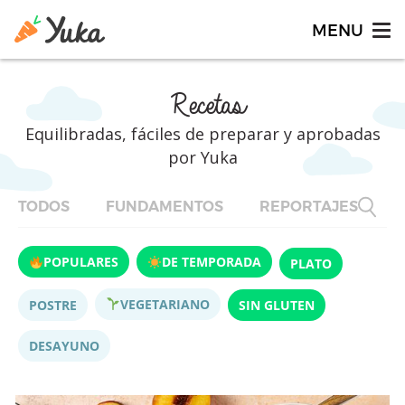
Recetas
Equilibradas, fáciles de preparar y aprobadas
por Yuka
TODOS
FUNDAMENTOS
REPORTAJES
F
POPULARES
DE TEMPORADA
PLATO
VEGETARIANO
POSTRE
SIN GLUTEN
DESAYUNO