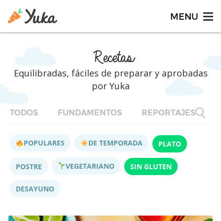
Recetas
Equilibradas, fáciles de preparar y aprobadas
por Yuka
TODOS
FUNDAMENTOS
REPORTAJES
F
POPULARES
DE TEMPORADA
PLATO
VEGETARIANO
POSTRE
SIN GLUTEN
DESAYUNO