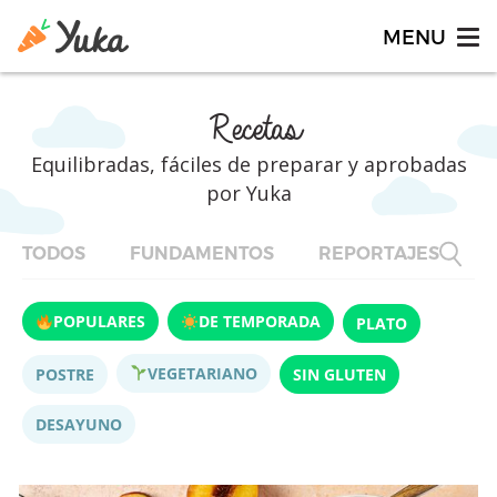
Recetas
Equilibradas, fáciles de preparar y aprobadas
por Yuka
TODOS
FUNDAMENTOS
REPORTAJES
F
POPULARES
DE TEMPORADA
PLATO
VEGETARIANO
POSTRE
SIN GLUTEN
DESAYUNO