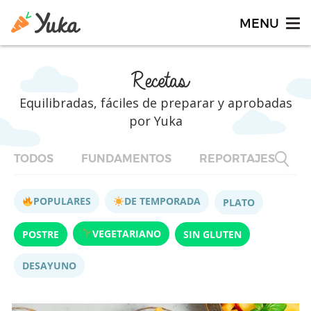
Recetas
Equilibradas, fáciles de preparar y aprobadas
por Yuka
TODOS
FUNDAMENTOS
REPORTAJES
F
POPULARES
DE TEMPORADA
PLATO
VEGETARIANO
POSTRE
SIN GLUTEN
DESAYUNO