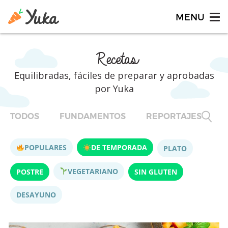
Recetas
Equilibradas, fáciles de preparar y aprobadas
por Yuka
TODOS
FUNDAMENTOS
REPORTAJES
F
POPULARES
DE TEMPORADA
PLATO
VEGETARIANO
POSTRE
SIN GLUTEN
DESAYUNO