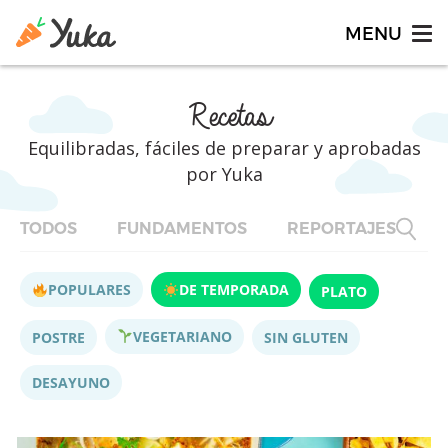
Recetas
Equilibradas, fáciles de preparar y aprobadas
por Yuka
TODOS
FUNDAMENTOS
REPORTAJES
F
POPULARES
DE TEMPORADA
PLATO
VEGETARIANO
POSTRE
SIN GLUTEN
DESAYUNO