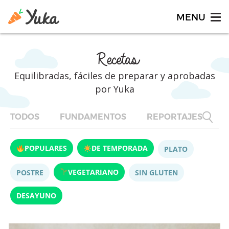
Recetas
Equilibradas, fáciles de preparar y aprobadas
por Yuka
TODOS
FUNDAMENTOS
REPORTAJES
F
POPULARES
DE TEMPORADA
PLATO
VEGETARIANO
POSTRE
SIN GLUTEN
DESAYUNO