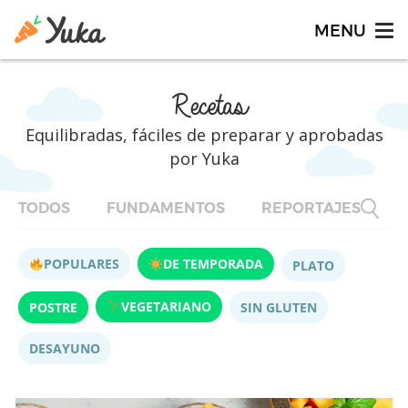
Recetas
Equilibradas, fáciles de preparar y aprobadas
por Yuka
TODOS
FUNDAMENTOS
REPORTAJES
F
POPULARES
DE TEMPORADA
PLATO
VEGETARIANO
POSTRE
SIN GLUTEN
DESAYUNO