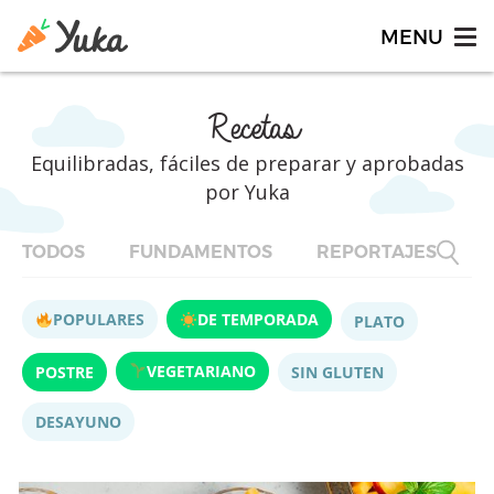
Recetas
Equilibradas, fáciles de preparar y aprobadas
por Yuka
TODOS
FUNDAMENTOS
REPORTAJES
F
POPULARES
DE TEMPORADA
PLATO
VEGETARIANO
POSTRE
SIN GLUTEN
DESAYUNO