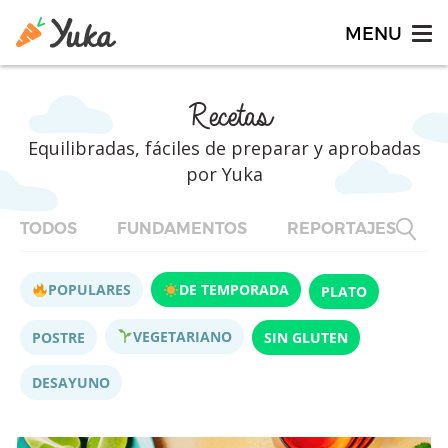
Recetas
Equilibradas, fáciles de preparar y aprobadas
por Yuka
TODOS
FUNDAMENTOS
REPORTAJES
F
POPULARES
DE TEMPORADA
PLATO
VEGETARIANO
POSTRE
SIN GLUTEN
DESAYUNO