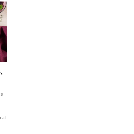
,
os
s
ral