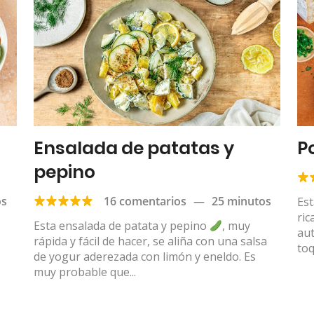
Ensalada de patatas y
P
pepino
os
16 comentarios
—
25 minutos
Est
ric
Esta ensalada de patata y pepino
, muy
aut
rápida y fácil de hacer, se aliña con una salsa
toq
de yogur aderezada con limón y eneldo. Es
muy probable que...