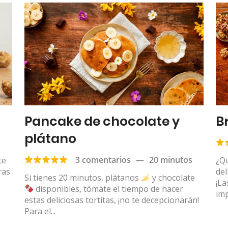
Pancake de chocolate y
B
plátano
3 comentarios
—
20 minutos
te
¿Qu
ras
del
Si tienes 20 minutos, plátanos
y chocolate
¡La
disponibles, tómate el tiempo de hacer
imp
estas deliciosas tortitas, ¡no te decepcionarán!
Para el...