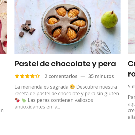
Pastel de chocolate y pera
C
r
2 comentarios
—
35 minutos
s
5 
La merienda es sagrada
Descubre nuestra
receta de pastel de chocolate y pera sin gluten
Par
Las peras contienen valiosos
s
aqu
antioxidantes en la...
un
cre
alt