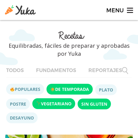
Recetas
Equilibradas, fáciles de preparar y aprobadas
por Yuka
TODOS
FUNDAMENTOS
REPORTAJES
F
POPULARES
DE TEMPORADA
PLATO
VEGETARIANO
POSTRE
SIN GLUTEN
DESAYUNO