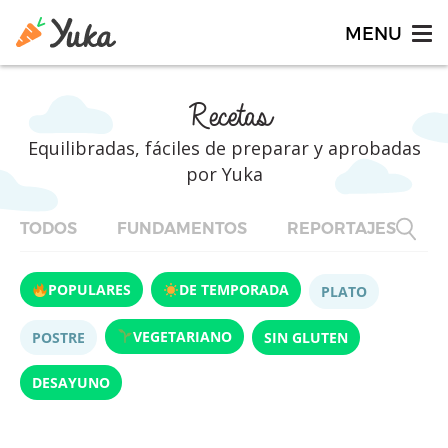
Recetas
Equilibradas, fáciles de preparar y aprobadas
por Yuka
TODOS
FUNDAMENTOS
REPORTAJES
F
POPULARES
DE TEMPORADA
PLATO
VEGETARIANO
POSTRE
SIN GLUTEN
DESAYUNO