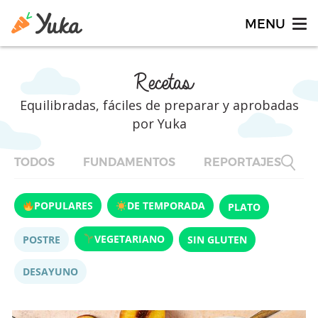
Recetas
Equilibradas, fáciles de preparar y aprobadas
por Yuka
TODOS
FUNDAMENTOS
REPORTAJES
F
POPULARES
DE TEMPORADA
PLATO
VEGETARIANO
POSTRE
SIN GLUTEN
DESAYUNO