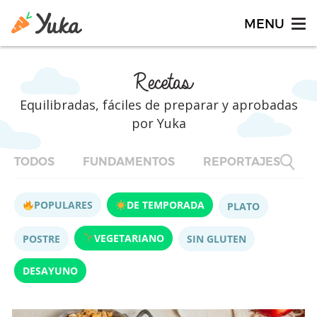
Recetas
Equilibradas, fáciles de preparar y aprobadas
por Yuka
TODOS
FUNDAMENTOS
REPORTAJES
F
POPULARES
DE TEMPORADA
PLATO
VEGETARIANO
POSTRE
SIN GLUTEN
DESAYUNO