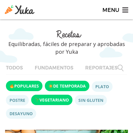
Recetas
Equilibradas, fáciles de preparar y aprobadas
por Yuka
TODOS
FUNDAMENTOS
REPORTAJES
F
POPULARES
DE TEMPORADA
PLATO
VEGETARIANO
POSTRE
SIN GLUTEN
DESAYUNO