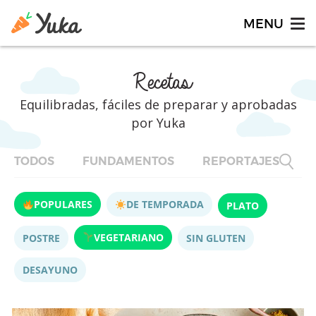
Recetas
Equilibradas, fáciles de preparar y aprobadas
por Yuka
TODOS
FUNDAMENTOS
REPORTAJES
F
POPULARES
DE TEMPORADA
PLATO
VEGETARIANO
POSTRE
SIN GLUTEN
DESAYUNO