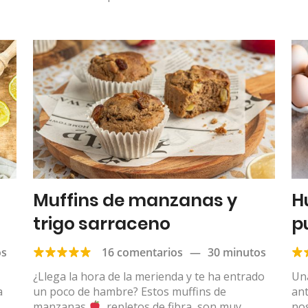
Muffins de manzanas y
H
trigo sarraceno
p
os
16 comentarios
—
30 minutos
¿Llega la hora de la merienda y te ha entrado
Un
a
un poco de hambre? Estos muffins de
an
manzanas
, repletos de fibra, son muy
nos