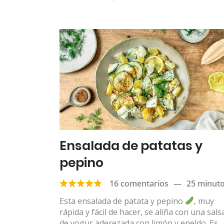
Ensalada de patatas y
pepino
16 comentarios
—
25 minut
Esta ensalada de patata y pepino
, muy
rápida y fácil de hacer, se aliña con una sals
de yogur aderezada con limón y eneldo. Es