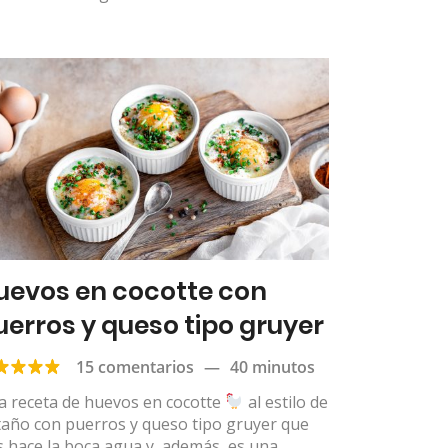
uevos en cocotte con
uerros y queso tipo gruyer
15 comentarios
—
40 minutos
a receta de huevos en cocotte
al estilo de
taño con puerros y queso tipo gruyer que
 hace la boca agua y, además, es una