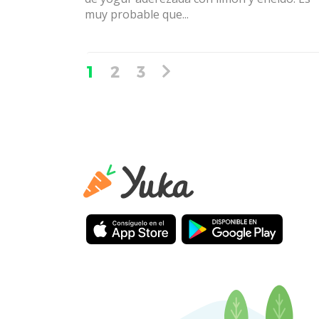
muy probable que...
1
2
3