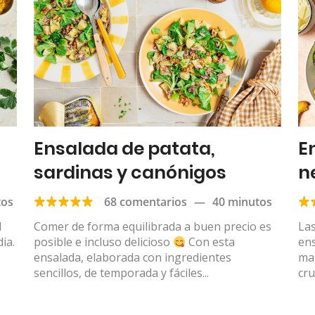
Ensalada de patata,
E
sardinas y canónigos
n
tos
68 comentarios
—
40 minutos
l
Comer de forma equilibrada a buen precio es
Las
ia.
posible e incluso delicioso
Con esta
en
ensalada, elaborada con ingredientes
mar
sencillos, de temporada y fáciles...
cru