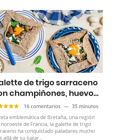
alette de trigo sarraceno
on champiñones, huevo
ito y feta
16 comentarios
—
35 minutos
ceta emblemática de Bretaña, una región
 noroeste de Francia, la galette de trigo
rraceno ha conquistado paladares mucho
 allá de su lugar...