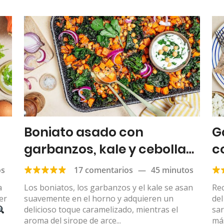
Boniato asado con
G
garbanzos, kale y cebolla
c
roja
fr
os
17 comentarios
—
45 minutos
a
Los boniatos, los garbanzos y el kale se asan
Re
er
suavemente en el horno y adquieren un
del
delicioso toque caramelizado, mientras el
sa
aroma del sirope de arce...
más