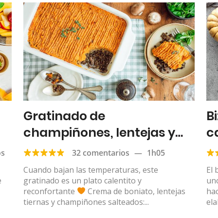
Gratinado de
B
champiñones, lentejas y
c
boniato
os
32 comentarios
—
1h05
​​Cuando bajan las temperaturas, este
El 
e
gratinado es un plato calentito y
uno
reconfortante
Crema de boniato, lentejas
hac
tiernas y champiñones salteados:...
ela