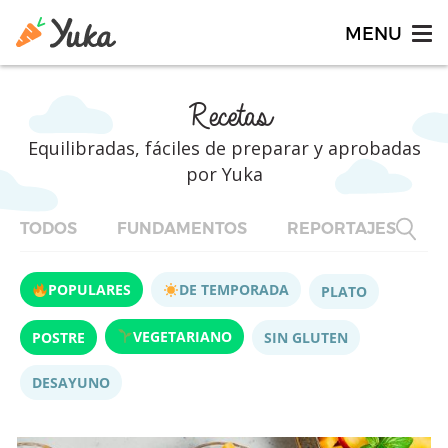
Recetas
Equilibradas, fáciles de preparar y aprobadas
por Yuka
TODOS
FUNDAMENTOS
REPORTAJES
F
POPULARES
DE TEMPORADA
PLATO
VEGETARIANO
POSTRE
SIN GLUTEN
DESAYUNO