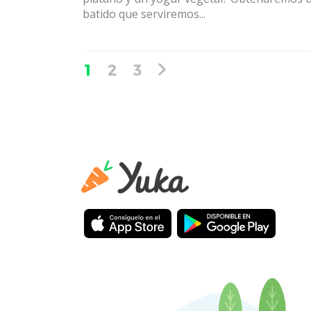
batido que serviremos...
1
2
3