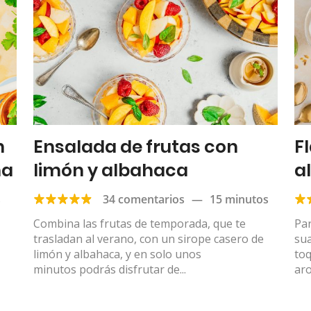
n
Ensalada de frutas con
F
ma
limón y albahaca
a
s
34 comentarios
—
15 minutos
Combina las frutas de temporada, que te
Pa
trasladan al verano, con un sirope casero de
sua
limón y albahaca, y en solo unos
toq
minutos podrás disfrutar de...
aro