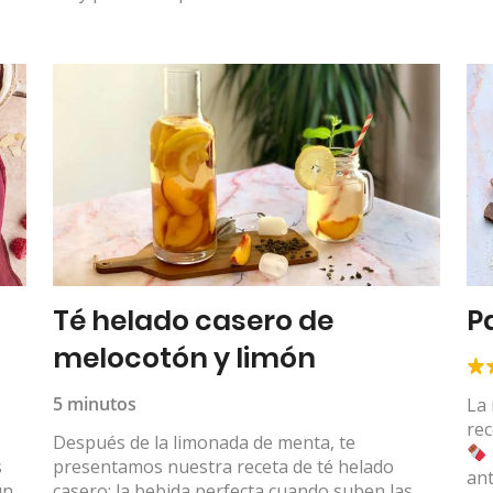
Té helado casero de
P
melocotón y limón
s
5 minutos
La
rec
Después de la limonada de menta, te
s
presentamos nuestra receta de té helado
ant
un
casero: la bebida perfecta cuando suben las