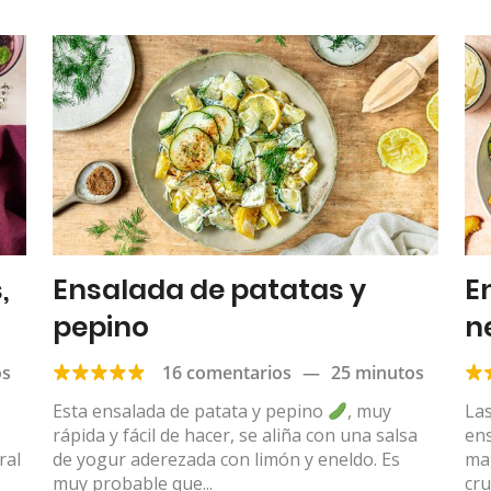
,
Ensalada de patatas y
E
pepino
n
os
16 comentarios
—
25 minutos
Esta ensalada de patata y pepino
, muy
Las
s
rápida y fácil de hacer, se aliña con una salsa
en
ral
de yogur aderezada con limón y eneldo. Es
mar
muy probable que...
cru