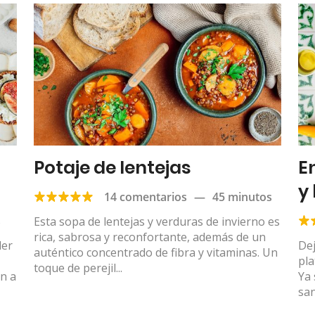
Potaje de lentejas
E
y
14 comentarios
—
45 minutos
s
Esta sopa de lentejas y verduras de invierno es
rica, sabrosa y reconfortante, además de un
der
Dej
auténtico concentrado de fibra y vitaminas. Un
pla
toque de perejil...
an a
Ya
san