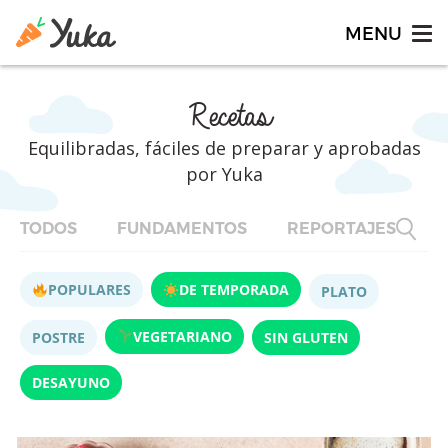
Recetas
Equilibradas, fáciles de preparar y aprobadas
por Yuka
TODOS
FUNDAMENTOS
REPORTAJES
F
POPULARES
DE TEMPORADA
PLATO
VEGETARIANO
POSTRE
SIN GLUTEN
DESAYUNO