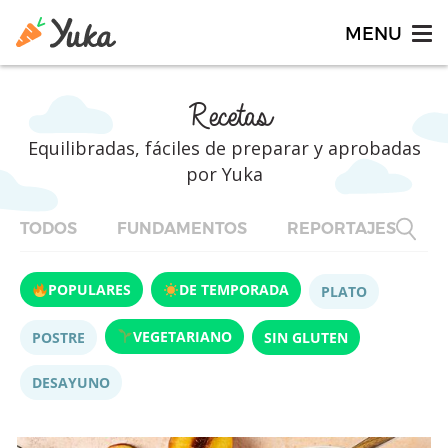
Recetas
Equilibradas, fáciles de preparar y aprobadas
por Yuka
TODOS
FUNDAMENTOS
REPORTAJES
F
POPULARES
DE TEMPORADA
PLATO
VEGETARIANO
POSTRE
SIN GLUTEN
DESAYUNO