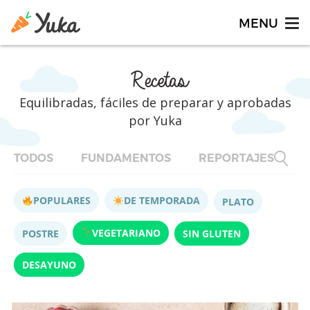
Recetas
Equilibradas, fáciles de preparar y aprobadas
por Yuka
TODOS
FUNDAMENTOS
REPORTAJES
F
POPULARES
DE TEMPORADA
PLATO
VEGETARIANO
POSTRE
SIN GLUTEN
DESAYUNO