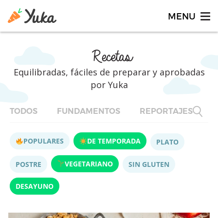
Recetas
Equilibradas, fáciles de preparar y aprobadas
por Yuka
TODOS
FUNDAMENTOS
REPORTAJES
F
POPULARES
DE TEMPORADA
PLATO
VEGETARIANO
POSTRE
SIN GLUTEN
DESAYUNO