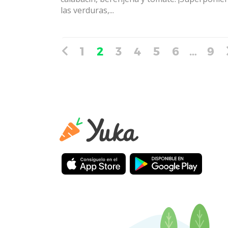
las verduras,...
1
2
3
4
5
6
…
9