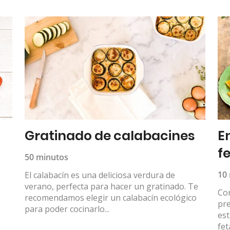
Gratinado de calabacines
E
f
50 minutos
s
10
El calabacín es una deliciosa verdura de
verano, perfecta para hacer un gratinado. Te
Con
recomendamos elegir un calabacín ecológico
pre
para poder cocinarlo...
est
feta