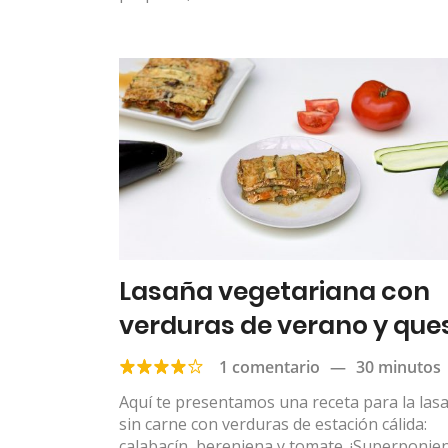
Lasaña vegetariana con
verduras de verano y que
ricotta
1 comentario
—
30 minutos
Aquí te presentamos una receta para la las
sin carne con verduras de estación cálida:
calabacín, berenjena y tomate. ¡Superponie