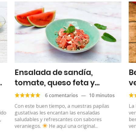
Ensalada de sandía,
B
tomate, queso feta y
v
menta
6 comentarios
—
10 minutos
Con este buen tiempo, a nuestras papilas
La
ido
gustativas les encantan las ensaladas
ve
,
saludables y refrescantes con sabores
be
veraniegos.
He aquí una original...
ver