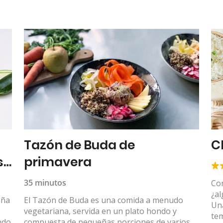
Tazón de Buda de
C
so
primavera
35 minutos
Con
¿al
aña
El Tazón de Buda es una comida a menudo
Una
vegetariana, servida en un plato hondo y
tem
ndo
compuesta de pequeñas porciones de varios