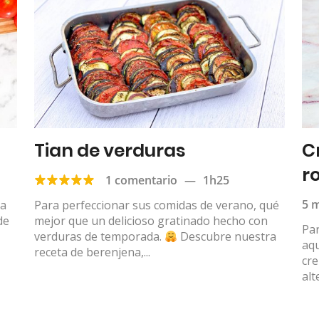
Tian de verduras
C
r
1 comentario
—
1h25
5 
ca
Para perfeccionar sus comidas de verano, qué
de
mejor que un delicioso gratinado hecho con
Par
verduras de temporada.
Descubre nuestra
aqu
receta de berenjena,...
cre
alt