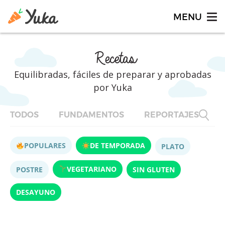
Recetas
Equilibradas, fáciles de preparar y aprobadas
por Yuka
TODOS
FUNDAMENTOS
REPORTAJES
F
POPULARES
DE TEMPORADA
PLATO
VEGETARIANO
POSTRE
SIN GLUTEN
DESAYUNO