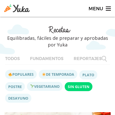
Recetas
Equilibradas, fáciles de preparar y aprobadas
por Yuka
TODOS
FUNDAMENTOS
REPORTAJES
F
POPULARES
DE TEMPORADA
PLATO
VEGETARIANO
POSTRE
SIN GLUTEN
DESAYUNO