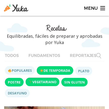
Recetas
Equilibradas, fáciles de preparar y aprobadas
por Yuka
TODOS
FUNDAMENTOS
REPORTAJES
F
POPULARES
DE TEMPORADA
PLATO
VEGETARIANO
POSTRE
SIN GLUTEN
DESAYUNO