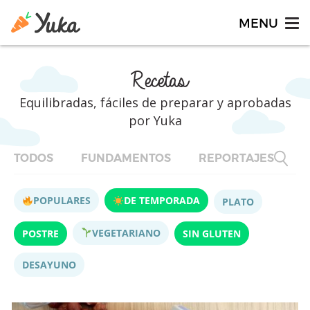
Recetas
Equilibradas, fáciles de preparar y aprobadas
por Yuka
TODOS
FUNDAMENTOS
REPORTAJES
F
POPULARES
DE TEMPORADA
PLATO
VEGETARIANO
POSTRE
SIN GLUTEN
DESAYUNO