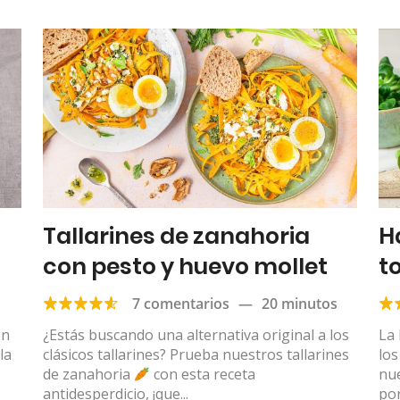
Tallarines de zanahoria
H
con pesto y huevo mollet
t
g
7 comentarios
—
20 minutos
en
¿Estás buscando una alternativa original a los
La
la
clásicos tallarines? Prueba nuestros tallarines
lo
de zanahoria
con esta receta
nu
antidesperdicio, ¡que...
por