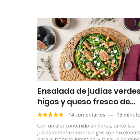
Ensalada de judías verdes
higos y queso fresco de
cabra
14 comentarios
—
15 minut
Con un alto contenido en fibras, tanto las
judías verdes como los higos son excelente
para el tránsito intestinal y la salud en gene