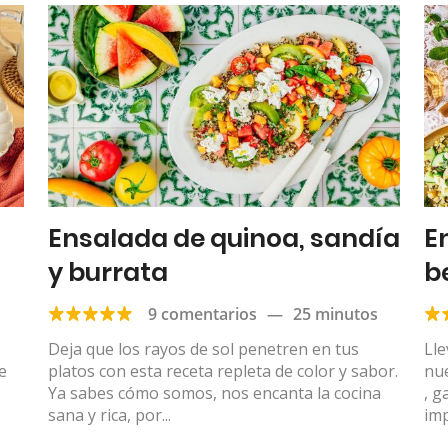
Ensalada de quinoa, sandía
E
y burrata
b
s
9 comentarios
—
25 minutos
Deja que los rayos de sol penetren en tus
Lle
e
platos con esta receta repleta de color y sabor.
nu
Ya sabes cómo somos, nos encanta la cocina
, g
sana y rica, por...
imp