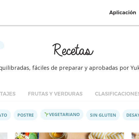
Aplicación
Recetas
quilibradas, fáciles de preparar y aprobadas por Yu
TAJES
FRUTAS Y VERDURAS
CLASIFICACIONE
VEGETARIANO
ATO
POSTRE
SIN GLUTEN
DESA