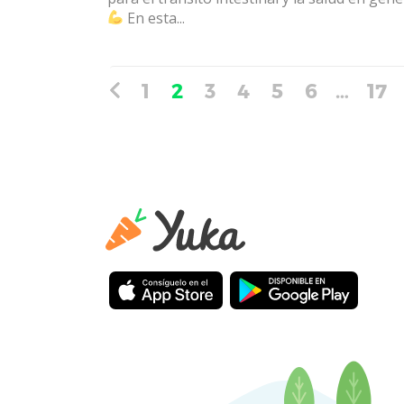
En esta...
1
2
3
4
5
6
…
17