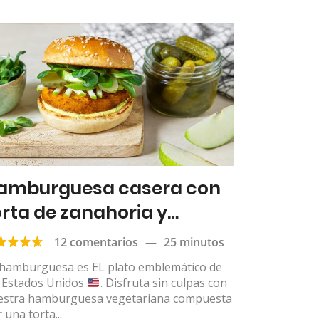
amburguesa casera con
orta de zanahoria y
arbanzo, salsa de curry
12 comentarios
—
25 minutos
 hamburguesa es EL plato emblemático de
s Estados Unidos
. Disfruta sin culpas con
estra hamburguesa vegetariana compuesta
 una torta...