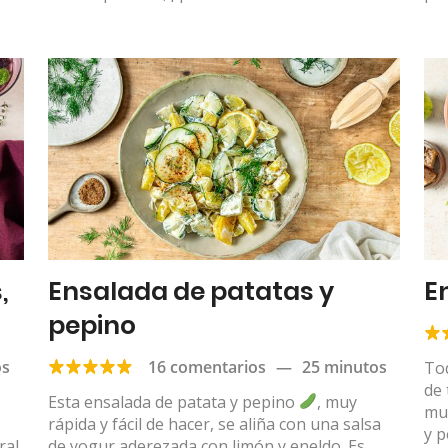
,
Ensalada de patatas y
E
pepino
os
16 comentarios
—
25 minutos
To
de
Esta ensalada de patata y pepino
, muy
muc
s
rápida y fácil de hacer, se aliña con una salsa
y p
ral
de yogur aderezada con limón y eneldo. Es