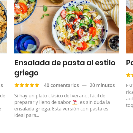
Ensalada de pasta al estilo
P
griego
os
40 comentarios
—
20 minutos
Est
ric
 de
Si hay un plato clásico del verano, fácil de
aut
preparar y lleno de sabor
, es sin duda la
toq
e
ensalada griega. Esta versión con pasta es
ideal para...